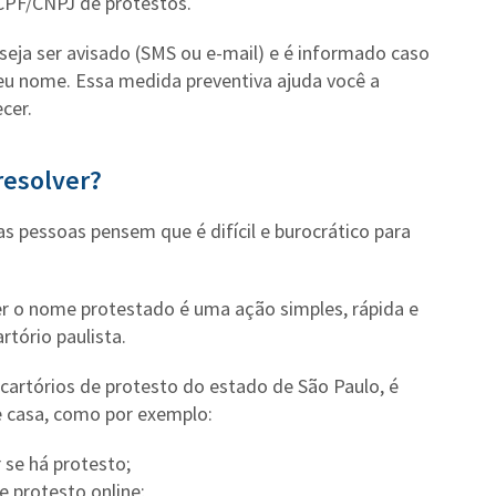
 CPF/CNPJ de protestos.
eja ser avisado (SMS ou e-mail) e é informado caso
eu nome. Essa medida preventiva ajuda você a
cer.
resolver?
 pessoas pensem que é difícil e burocrático para
er o nome protestado é uma ação simples, rápida e
tório paulista.
os cartórios de protesto do estado de São Paulo, é
e casa, como por exemplo:
 se há protesto;
e protesto online;