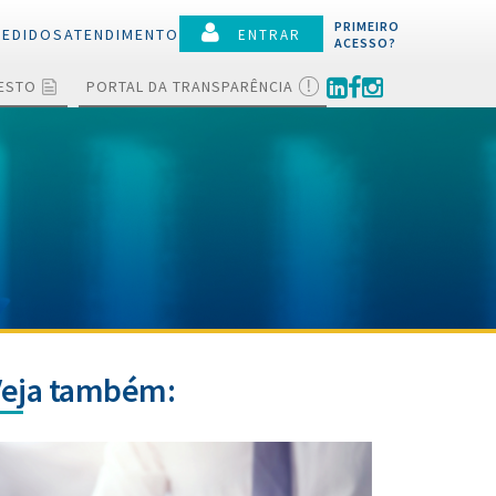
PRIMEIRO
PEDIDOS
ATENDIMENTO
ENTRAR
ACESSO?
TESTO
PORTAL DA TRANSPARÊNCIA
lamentos
ões
ociações e
ções
 a protesto
ias
Veja também: