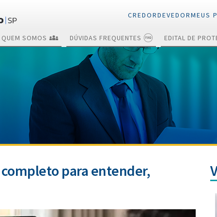
CREDOR
DEVEDOR
MEUS 
QUEM SOMOS
DÚVIDAS FREQUENTES
EDITAL DE PRO
Cance
Consulta gratuita
Consulta gratuita
de protestos
de protestos
Certid
Reneg
Quita
Envio de títulos
Certidão
para protesto
Envios
Anuênc
Cancelamento
Cancelamento
a completo para entender,
Renegociação e
Renegociação e
quitação
quitação de
títulos protestados
Protesto