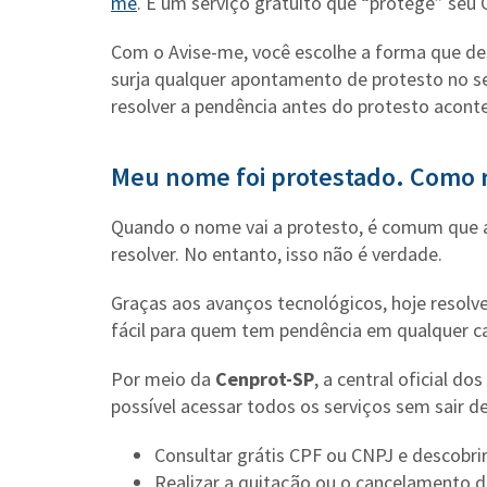
me
. É um serviço gratuito que “protege” seu
Com o Avise-me, você escolhe a forma que des
surja qualquer apontamento de protesto no s
resolver a pendência antes do protesto aconte
Meu nome foi protestado. Como 
Quando o nome vai a protesto, é comum que as
resolver. No entanto, isso não é verdade.
Graças aos avanços tecnológicos, hoje resolv
fácil para quem tem pendência em qualquer car
Por meio da
Cenprot-SP
, a central oficial d
possível acessar todos os serviços sem sair d
Consultar grátis CPF ou CNPJ e descobrir
Realizar a quitação ou o cancelamento d