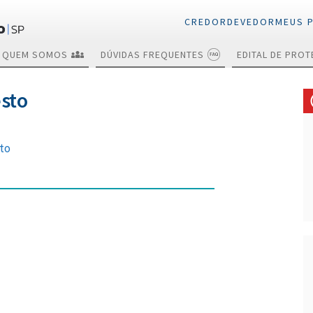
CREDOR
DEVEDOR
MEUS 
QUEM SOMOS
DÚVIDAS FREQUENTES
EDITAL DE PRO
esto
Cance
Consulta gratuita
Consulta gratuita
de protestos
de protestos
Certid
Reneg
nto
Quita
Envio de títulos
Certidão
para protesto
Envios
Anuênc
Cancelamento
Cancelamento
Renegociação e
Renegociação e
quitação
quitação de
títulos protestados
Protesto