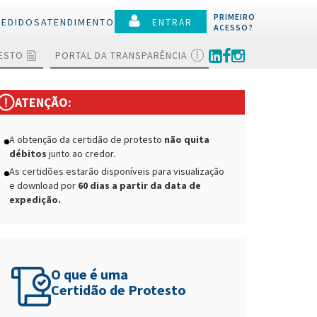
PRIMEIRO
PEDIDOS
ATENDIMENTO
ENTRAR
ACESSO?
TESTO
PORTAL DA TRANSPARÊNCIA
lamentos
ATENÇÃO:
ões
A obtenção da certidão de protesto
não quita
ociações e
débitos
junto ao credor.
ções
As certidões estarão disponíveis para visualização
 a protesto
e download por
60 dias a partir da data de
expedição.
ias
O que é uma
Certidão de Protesto