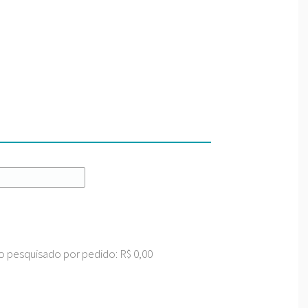
Certidão
Orientações gerais
Orientações gerais
esquisado por pedido: R$ 0,00