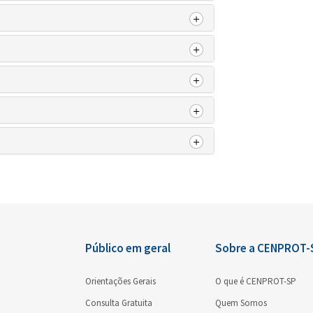
Certidão
×
Orientações gerais
×
Orientações gerais
×
×
×
Público em geral
Sobre a CENPROT-
Orientações Gerais
O que é CENPROT-SP
Consulta Gratuita
Quem Somos