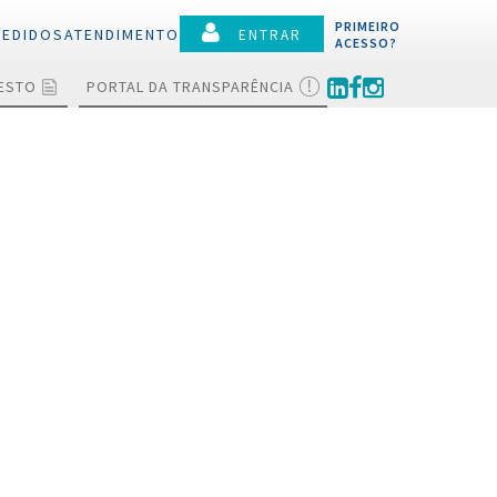
PRIMEIRO
PEDIDOS
ATENDIMENTO
ENTRAR
ACESSO?
TESTO
PORTAL DA TRANSPARÊNCIA
lamentos
ões
ociações e
ções
 a protesto
ias