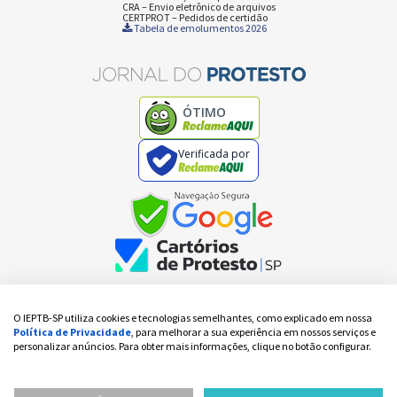
CRA – Envio eletrônico de arquivos
CERTPROT – Pedidos de certidão
Tabela de emolumentos 2026
ÓTIMO
Verificada por
O IEPTB-SP utiliza cookies e tecnologias semelhantes, como explicado em nossa
Copyright IEPTB-SP - Todos os direitos reservados
Política de Privacidade
, para melhorar a sua experiência em nossos serviços e
V:
3 / 3
personalizar anúncios. Para obter mais informações, clique no botão configurar.
IEPTB-SP – Instituto de Estudos de Protesto de Títulos do Brasil – Seção São Paulo
Rua da Quitanda, nº 16, 1º andar, Centro, São Paulo-SP, Cep. 01012-010 | CNPJ: nº