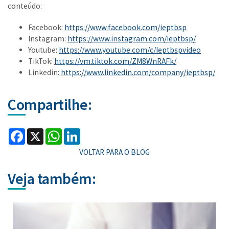
conteúdo:
Facebook:
https://www.facebook.com/ieptbsp
Instagram:
https://www.instagram.com/ieptbsp/
Youtube:
https://www.youtube.com/c/Ieptbspvideo
TikTok:
https://vm.tiktok.com/ZM8WnRAFk/
Linkedin:
https://www.linkedin.com/company/ieptbsp/
Compartilhe:
Facebook
X
WhatsApp
LinkedIn
VOLTAR PARA O BLOG
Veja também: