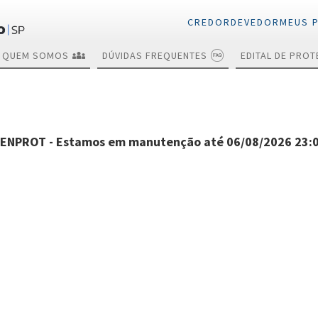
CREDOR
DEVEDOR
MEUS 
QUEM SOMOS
DÚVIDAS FREQUENTES
EDITAL DE PRO
Cance
Consulta gratuita
Consulta gratuita
de protestos
de protestos
Certid
ENPROT - Estamos em manutenção até 06/08/2026 23:
Reneg
Quita
Envio de títulos
Certidão
para protesto
Envios
Anuênc
Cancelamento
Cancelamento
Renegociação e
Renegociação e
quitação
quitação de
títulos protestados
Protesto