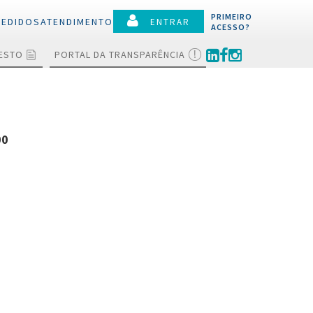
PRIMEIRO
PEDIDOS
ATENDIMENTO
ENTRAR
ACESSO?
TESTO
PORTAL DA TRANSPARÊNCIA
lamentos
ões
00
ociações e
ções
 a protesto
ias