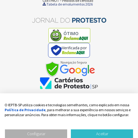
CERTPROT – Pedidos de certidão
Tabela de emolumentos 2026
ÓTIMO
Verificada por
O IEPTB-SP utiliza cookies e tecnologias semelhantes, como explicado em nossa
Copyright IEPTB-SP - Todos os direitos reservados
Política de Privacidade
, para melhorar a sua experiência em nossos serviços e
V:
3 / 3
personalizar anúncios. Para obter mais informações, clique no botão configurar.
IEPTB-SP – Instituto de Estudos de Protesto de Títulos do Brasil – Seção São Paulo
Rua da Quitanda, nº 16, 1º andar, Centro, São Paulo-SP, Cep. 01012-010 | CNPJ: nº
Configurar
Aceitar
45.876.117/0001-71