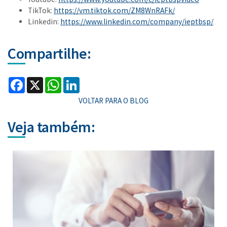
TikTok:
https://vm.tiktok.com/ZM8WnRAFk/
Linkedin:
https://www.linkedin.com/company/ieptbsp/
Compartilhe:
Facebook
X
WhatsApp
LinkedIn
VOLTAR PARA O BLOG
Veja também: