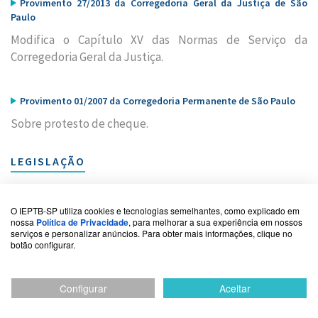
Provimento 27/2013 da Corregedoria Geral da Justiça de São
Paulo
Modifica o Capítulo XV das Normas de Serviço da
Corregedoria Geral da Justiça.
Provimento 01/2007 da Corregedoria Permanente de São Paulo
Sobre protesto de cheque.
LEGISLAÇÃO
O IEPTB-SP utiliza cookies e tecnologias semelhantes, como explicado em
Lei Federal 5.474 de 18 de julho de 1968
nossa
Política de Privacidade
, para melhorar a sua experiência em nossos
serviços e personalizar anúncios. Para obter mais informações, clique no
Dispõe sobre as Duplicatas, e dá outras providências.
botão configurar.
Lei Federal 7.357 de 2 de setembro de 1985
Configurar
Aceitar
Dispõe sobre o cheque e outras providências.