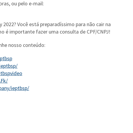
oras, ou pelo e-mail:
ay 2022? Você está preparadíssimo para não cair na
omo é importante fazer uma consulta de CPF/CNPJ!
anhe nosso conteúdo:
ptbsp
ieptbsp/
ptbspvideo
AFk/
pany/ieptbsp/