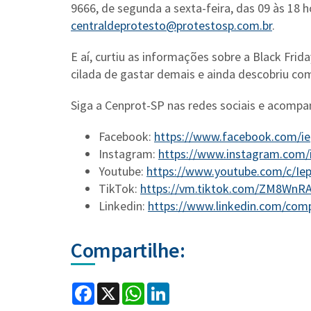
9666, de segunda a sexta-feira, das 09 às 18 h
centraldeprotesto@protestosp.com.br
.
E aí, curtiu as informações sobre a Black Frid
cilada de gastar demais e ainda descobriu c
Siga a Cenprot-SP nas redes sociais e acomp
Facebook:
https://www.facebook.com/ie
Instagram:
https://www.instagram.com/
Youtube:
https://www.youtube.com/c/Ie
TikTok:
https://vm.tiktok.com/ZM8WnR
Linkedin:
https://www.linkedin.com/com
Compartilhe:
Facebook
X
WhatsApp
LinkedIn