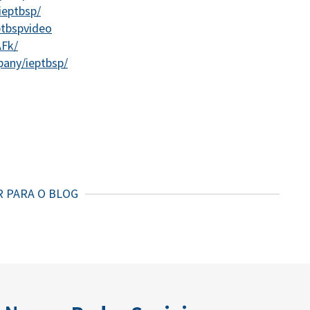
ieptbsp/
ptbspvideo
AFk/
pany/ieptbsp/
R PARA O BLOG