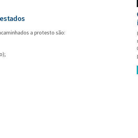
estados
encaminhados a protesto são:
o);