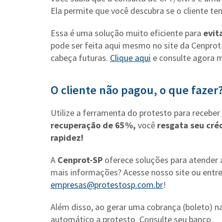
Ela permite que você descubra se o cliente t
Essa é uma solução muito eficiente para
evit
pode ser feita aqui mesmo no site da Cenpro
cabeça futuras.
Clique aqui
e consulte agora
O cliente não pagou, o que fazer
Utilize a ferramenta do protesto para receb
recuperação de 65%,
você
resgata seu cré
rapidez!
A
Cenprot-SP
oferece soluções para atender 
mais informações? Acesse nosso site ou entre
empresas@protestosp.com.br
!
Além disso, ao gerar uma cobrança (boleto) n
automático a protesto. Consulte seu banco.