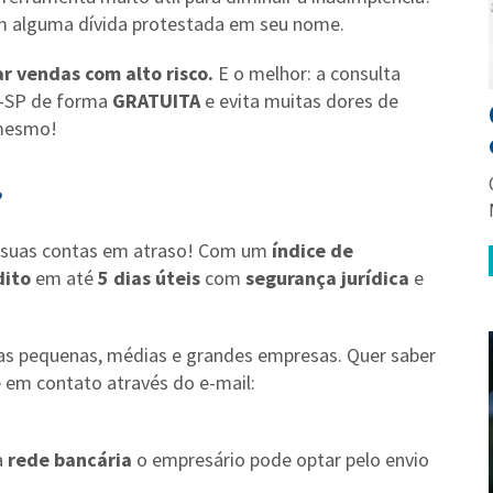
em alguma dívida protestada em seu nome.
ar vendas com alto risco.
E o melhor: a consulta
t-SP de forma
GRATUITA
e evita muitas dores de
 mesmo!
?
er suas contas em atraso! Com um
índice de
dito
em até
5 dias úteis
com
segurança jurídica
e
as pequenas, médias e grandes empresas. Quer saber
 em contato através do e-mail:
a
rede bancária
o empresário pode optar pelo envio